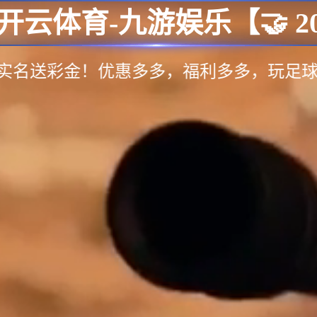
开云体育-九游娱乐【🤝 20
，福利多多，玩足球认准开云/爱游戏体育ap